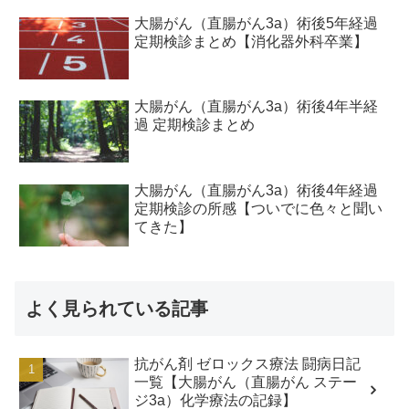
大腸がん（直腸がん3a）術後5年経過
定期検診まとめ【消化器外科卒業】
大腸がん（直腸がん3a）術後4年半経
過 定期検診まとめ
大腸がん（直腸がん3a）術後4年経過
定期検診の所感【ついでに色々と聞い
てきた】
よく見られている記事
抗がん剤 ゼロックス療法 闘病日記
一覧【大腸がん（直腸がん ステー
ジ3a）化学療法の記録】