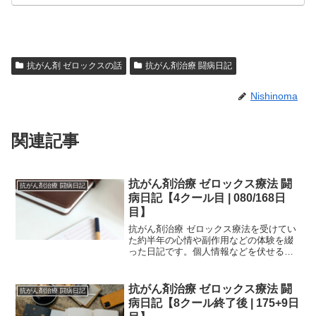
抗がん剤 ゼロックスの話
抗がん剤治療 闘病日記
Nishinoma
関連記事
抗がん剤治療 ゼロックス療法 闘
抗がん剤治療 闘病日記
病日記【4クール目 | 080/168日
目】
抗がん剤治療 ゼロックス療法を受けてい
た約半年の心情や副作用などの体験を綴
った日記です。個人情報などを伏せるた
め、一部編集を加えていますが、当時書
いたものを、ほぼそのまま掲載していま
す。治療中の方は、どの時期でどのよう
抗がん剤治療 ゼロックス療法 闘
抗がん剤治療 闘病日記
な副作用が生じるか参考...
病日記【8クール終了後 | 175+9日