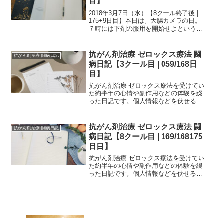
目】
2018年3月7日（水）【8クール終了後 |
175+9日目】本日は、大腸カメラの日。
７時には下剤の服用を開始せよというの
で、6：30に起床して下剤を作成。相変わ
らずモビプレップはマズイ。梅嫌いなの
で尚更マズイ。まず2L作って、10分おき
抗がん剤治療 ゼロックス療法 闘
抗がん剤治療 闘病日記
に...
病日記【3クール目 | 059/168日
目】
抗がん剤治療 ゼロックス療法を受けてい
た約半年の心情や副作用などの体験を綴
った日記です。個人情報などを伏せるた
め、一部編集を加えていますが、当時書
いたものを、ほぼそのまま掲載していま
す。治療中の方は、どの時期でどのよう
抗がん剤治療 ゼロックス療法 闘
抗がん剤治療 闘病日記
な副作用が生じるか参考...
病日記【8クール目 | 169/
168
175
日目】
抗がん剤治療 ゼロックス療法を受けてい
た約半年の心情や副作用などの体験を綴
った日記です。個人情報などを伏せるた
め、一部編集を加えていますが、当時書
いたものを、ほぼそのまま掲載していま
す。治療中の方は、どの時期でどのよう
な副作用が生じるか参考...