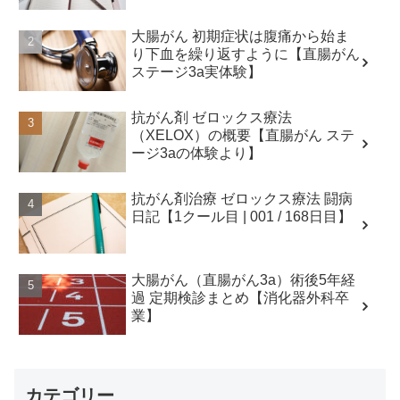
大腸がん 初期症状は腹痛から始ま
り下血を繰り返すように【直腸がん
ステージ3a実体験】
抗がん剤 ゼロックス療法
（XELOX）の概要【直腸がん ステ
ージ3aの体験より】
抗がん剤治療 ゼロックス療法 闘病
日記【1クール目 | 001 / 168日目】
大腸がん（直腸がん3a）術後5年経
過 定期検診まとめ【消化器外科卒
業】
カテゴリー