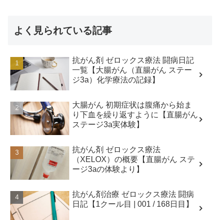
よく見られている記事
抗がん剤 ゼロックス療法 闘病日記
一覧【大腸がん（直腸がん ステー
ジ3a）化学療法の記録】
大腸がん 初期症状は腹痛から始ま
り下血を繰り返すように【直腸がん
ステージ3a実体験】
抗がん剤 ゼロックス療法
（XELOX）の概要【直腸がん ステ
ージ3aの体験より】
抗がん剤治療 ゼロックス療法 闘病
日記【1クール目 | 001 / 168日目】