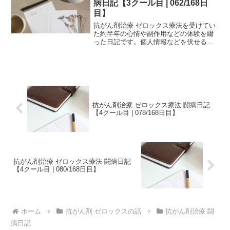
病日記【3クール目 | 062/168日
目】
抗がん剤治療 ゼロックス療法を受けてい
た約半年の心情や副作用などの体験を綴
った日記です。個人情報などを伏せるた
め、一部編集を加えていますが、当時書
いたものを、ほぼそのまま掲載していま
す。治療中の方は、どの時期でどのよう
な副作用が生じるか参考...
抗がん剤治療 ゼロックス療法 闘病日記
【4クール目 | 078/168日目】
抗がん剤治療 ゼロックス療法 闘病日記
【4クール目 | 080/168日目】
ホーム
抗がん剤 ゼロックスの話
抗がん剤治療 闘
病日記