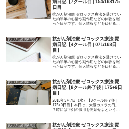
病日記【7クール目 | 154/
168
175
日目
抗がん剤治療 ゼロックス療法を受けてい
た約半年の心情や副作用などの体験を綴
った日記です。個人情報などを伏せるた
め、一部編集を加えていますが、当時書
いたものを、ほぼそのまま掲載していま
す。治療中の方は、どの時期でどのよう
抗がん剤治療 ゼロックス療法 闘
抗がん剤治療 闘病日記
な副作用が生じるか参考...
病日記【4クール目 | 071/168日
目】
抗がん剤治療 ゼロックス療法を受けてい
た約半年の心情や副作用などの体験を綴
った日記です。個人情報などを伏せるた
め、一部編集を加えていますが、当時書
いたものを、ほぼそのまま掲載していま
す。治療中の方は、どの時期でどのよう
抗がん剤治療 ゼロックス療法 闘
抗がん剤治療 闘病日記
な副作用が生じるか参考...
病日記【8クール終了後 | 175+9日
目】
2018年3月7日（水）【8クール終了後 |
175+9日目】本日は、大腸カメラの日。
７時には下剤の服用を開始せよというの
で、6：30に起床して下剤を作成。相変わ
らずモビプレップはマズイ。梅嫌いなの
で尚更マズイ。まず2L作って、10分おき
抗がん剤治療 ゼロックス療法 闘
抗がん剤治療 闘病日記
に...