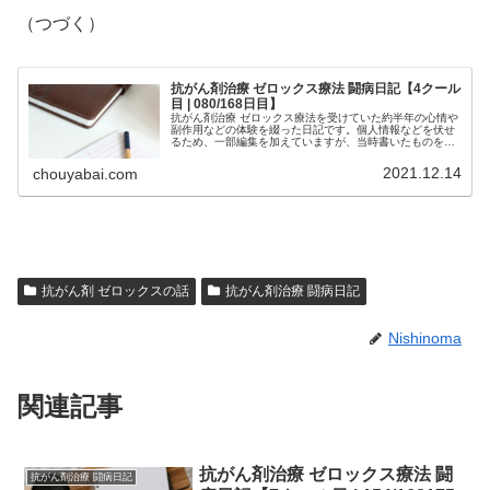
（つづく）
抗がん剤治療 ゼロックス療法 闘病日記【4クール
目 | 080/168日目】
抗がん剤治療 ゼロックス療法を受けていた約半年の心情や
副作用などの体験を綴った日記です。個人情報などを伏せ
るため、一部編集を加えていますが、当時書いたものを、
ほぼそのまま掲載しています。治療中の方は、どの時期で
どのような副作用が生じるか参考...
2021.12.14
chouyabai.com
抗がん剤 ゼロックスの話
抗がん剤治療 闘病日記
Nishinoma
関連記事
抗がん剤治療 ゼロックス療法 闘
抗がん剤治療 闘病日記