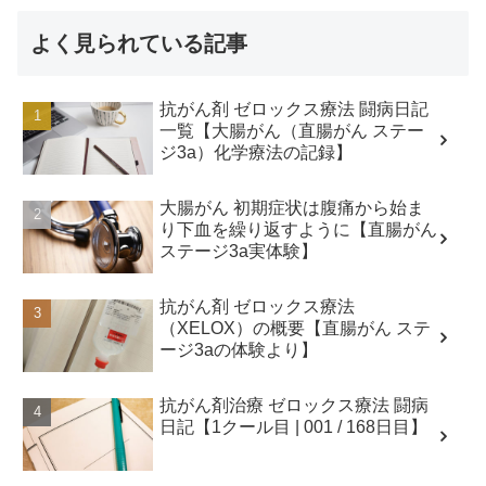
よく見られている記事
抗がん剤 ゼロックス療法 闘病日記
一覧【大腸がん（直腸がん ステー
ジ3a）化学療法の記録】
大腸がん 初期症状は腹痛から始ま
り下血を繰り返すように【直腸がん
ステージ3a実体験】
抗がん剤 ゼロックス療法
（XELOX）の概要【直腸がん ステ
ージ3aの体験より】
抗がん剤治療 ゼロックス療法 闘病
日記【1クール目 | 001 / 168日目】