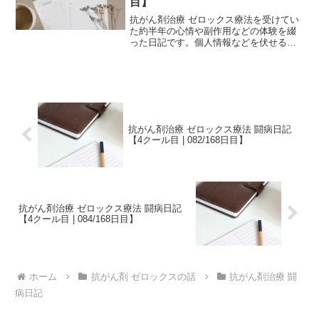
目】
抗がん剤治療 ゼロックス療法を受けてい
た約半年の心情や副作用などの体験を綴
った日記です。個人情報などを伏せるた
め、一部編集を加えていますが、当時書
いたものを、ほぼそのまま掲載していま
す。治療中の方は、どの時期でどのよう
な副作用が生じるか参考...
抗がん剤治療 ゼロックス療法 闘病日記
【4クール目 | 082/168日目】
抗がん剤治療 ゼロックス療法 闘病日記
【4クール目 | 084/168日目】
ホーム
抗がん剤 ゼロックスの話
抗がん剤治療 闘
病日記