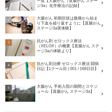
一覧【大腸がん（直腸がん ステー
ジ3a）化学療法の記録】
大腸がん 初期症状は腹痛から始ま
り下血を繰り返すように【直腸がん
ステージ3a実体験】
抗がん剤 ゼロックス療法
（XELOX）の概要【直腸がん ステ
ージ3aの体験より】
抗がん剤治療 ゼロックス療法 闘病
日記【1クール目 | 001 / 168日目】
大腸がん 手術入院の期間とスケジ
ュール【直腸がん ステージ3a】