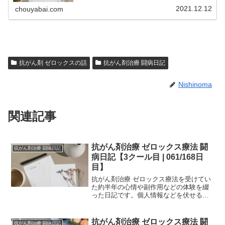
どのような副作用が生じるか参考...
2021.12.12
chouyabai.com
抗がん剤 ゼロックスの話
抗がん剤治療 闘病日記
Nishinoma
関連記事
抗がん剤治療 ゼロックス療法 闘
抗がん剤治療 闘病日記
病日記【3クール目 | 061/168日
目】
抗がん剤治療 ゼロックス療法を受けてい
た約半年の心情や副作用などの体験を綴
った日記です。個人情報などを伏せるた
め、一部編集を加えていますが、当時書
いたものを、ほぼそのまま掲載していま
す。治療中の方は、どの時期でどのよう
抗がん剤治療 ゼロックス療法 闘
抗がん剤治療 闘病日記