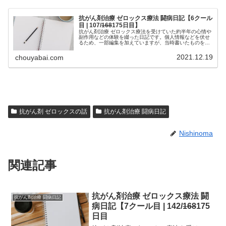
抗がん剤治療 ゼロックス療法 闘病日記【6クール
目 | 107/
168
175日目】
抗がん剤治療 ゼロックス療法を受けていた約半年の心情や
副作用などの体験を綴った日記です。個人情報などを伏せ
るため、一部編集を加えていますが、当時書いたものを、
ほぼそのまま掲載しています。治療中の方は、どの時期で
どのような副作用が生じるか参考...
2021.12.19
chouyabai.com
抗がん剤 ゼロックスの話
抗がん剤治療 闘病日記
Nishinoma
関連記事
抗がん剤治療 ゼロックス療法 闘
抗がん剤治療 闘病日記
病日記【7クール目 | 142/
168
175
日目