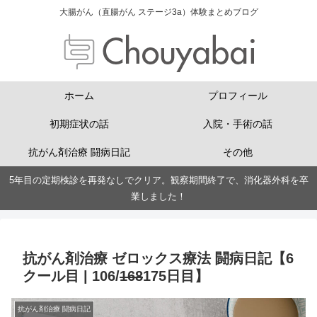
大腸がん（直腸がん ステージ3a）体験まとめブログ
ホーム
プロフィール
初期症状の話
入院・手術の話
抗がん剤治療 闘病日記
その他
5年目の定期検診を再発なしでクリア。観察期間終了で、消化器外科を卒
業しました！
抗がん剤治療 ゼロックス療法 闘病日記【6
クール目 | 106/
168
175日目】
抗がん剤治療 闘病日記