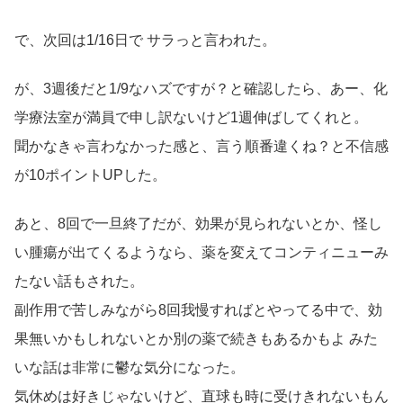
で、次回は1/16日で サラっと言われた。
が、3週後だと1/9なハズですが？と確認したら、あー、化
学療法室が満員で申し訳ないけど1週伸ばしてくれと。
聞かなきゃ言わなかった感と、言う順番違くね？と不信感
が10ポイントUPした。
あと、8回で一旦終了だが、効果が見られないとか、怪し
い腫瘍が出てくるようなら、薬を変えてコンティニューみ
たない話もされた。
副作用で苦しみながら8回我慢すればとやってる中で、効
果無いかもしれないとか別の薬で続きもあるかもよ みた
いな話は非常に鬱な気分になった。
気休めは好きじゃないけど、直球も時に受けきれないもん