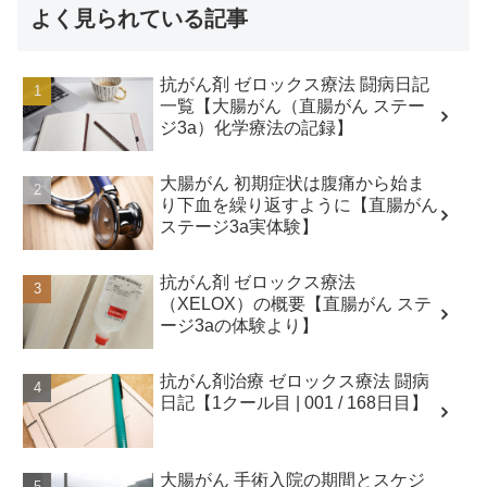
よく見られている記事
抗がん剤 ゼロックス療法 闘病日記
一覧【大腸がん（直腸がん ステー
ジ3a）化学療法の記録】
大腸がん 初期症状は腹痛から始ま
り下血を繰り返すように【直腸がん
ステージ3a実体験】
抗がん剤 ゼロックス療法
（XELOX）の概要【直腸がん ステ
ージ3aの体験より】
抗がん剤治療 ゼロックス療法 闘病
日記【1クール目 | 001 / 168日目】
大腸がん 手術入院の期間とスケジ