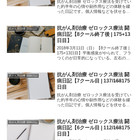
抗がん剤治療 ゼロックス療法を受けてい
た約半年の心情や副作用などの体験を綴
った日記です。個人情報などを伏せるた
め、一部編集を加えていますが、当時書
いたものを、ほぼそのまま掲載していま
す。治療中の方は、どの時期でどのよう
抗がん剤治療 ゼロックス療法 闘
抗がん剤治療 闘病日記
な副作用が生じるか参考...
病日記【8クール終了後 | 175+13
日目】
2018年3月11日（日）【8クール終了後 |
175+13日目】平衡感覚がやられて、フラ
つくのが日常的になっている。左右の壁
でバウンドするように壁を押して進む。
出勤で駅についたときや、風呂上がりな
ど体力を消費した後は普通に立っている
抗がん剤治療 ゼロックス療法 闘
抗がん剤治療 闘病日記
だけで...
病日記【7クール目 | 137/
168
175
日目
抗がん剤治療 ゼロックス療法を受けてい
た約半年の心情や副作用などの体験を綴
った日記です。個人情報などを伏せるた
め、一部編集を加えていますが、当時書
いたものを、ほぼそのまま掲載していま
す。治療中の方は、どの時期でどのよう
抗がん剤治療 ゼロックス療法 闘
抗がん剤治療 闘病日記
な副作用が生じるか参考...
病日記【6クール目 | 112/
168
175
日目】