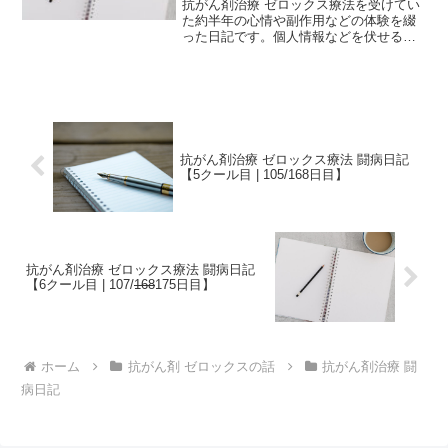
抗がん剤治療 ゼロックス療法を受けてい
た約半年の心情や副作用などの体験を綴
った日記です。個人情報などを伏せるた
め、一部編集を加えていますが、当時書
いたものを、ほぼそのまま掲載していま
す。治療中の方は、どの時期でどのよう
な副作用が生じるか参考...
抗がん剤治療 ゼロックス療法 闘病日記
【5クール目 | 105/168日目】
抗がん剤治療 ゼロックス療法 闘病日記
【6クール目 | 107/
168
175日目】
ホーム
抗がん剤 ゼロックスの話
抗がん剤治療 闘
病日記