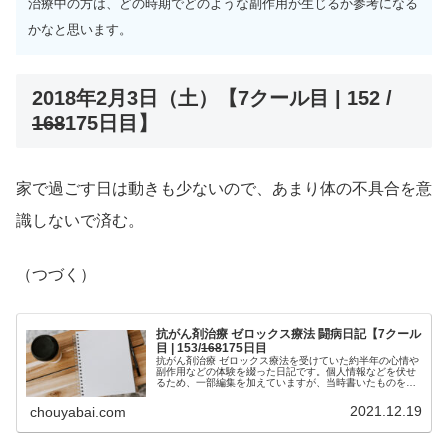
治療中の方は、どの時期でどのような副作用が生じるか参考になる
かなと思います。
2018年2月3日（土）【7クール目 | 152 /
168
175日目】
家で過ごす日は動きも少ないので、あまり体の不具合を意
識しないで済む。
（つづく）
抗がん剤治療 ゼロックス療法 闘病日記【7クール
目 | 153/
168
175日目
抗がん剤治療 ゼロックス療法を受けていた約半年の心情や
副作用などの体験を綴った日記です。個人情報などを伏せ
るため、一部編集を加えていますが、当時書いたものを、
ほぼそのまま掲載しています。治療中の方は、どの時期で
どのような副作用が生じるか参考...
2021.12.19
chouyabai.com