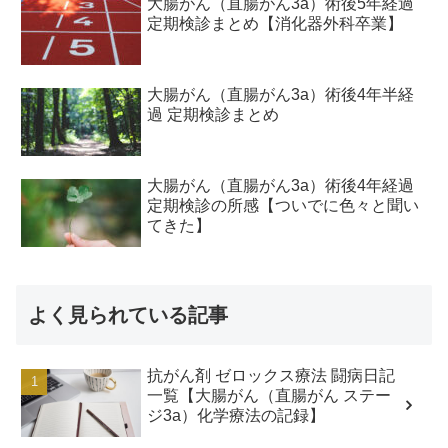
大腸がん（直腸がん3a）術後5年経過
定期検診まとめ【消化器外科卒業】
大腸がん（直腸がん3a）術後4年半経
過 定期検診まとめ
大腸がん（直腸がん3a）術後4年経過
定期検診の所感【ついでに色々と聞い
てきた】
よく見られている記事
抗がん剤 ゼロックス療法 闘病日記
一覧【大腸がん（直腸がん ステー
ジ3a）化学療法の記録】