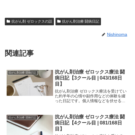
抗がん剤 ゼロックスの話
抗がん剤治療 闘病日記
Nishinoma
関連記事
抗がん剤治療 ゼロックス療法 闘
抗がん剤治療 闘病日記
病日記【3クール目 | 043/168日
目】
抗がん剤治療 ゼロックス療法を受けてい
た約半年の心情や副作用などの体験を綴
った日記です。個人情報などを伏せるた
め、一部編集を加えていますが、当時書
いたものを、ほぼそのまま掲載していま
す。治療中の方は、どの時期でどのよう
抗がん剤治療 ゼロックス療法 闘
抗がん剤治療 闘病日記
な副作用が生じるか参考...
病日記【4クール目 | 081/168日
目】