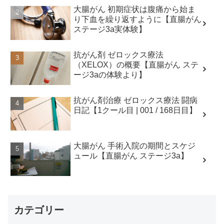
大腸がん 初期症状は腹痛から始ま
り下血を繰り返すように【直腸がん
ステージ3a実体験】
抗がん剤 ゼロックス療法
（XELOX）の概要【直腸がん ステ
ージ3aの体験より】
抗がん剤治療 ゼロックス療法 闘病
日記【1クール目 | 001 / 168日目】
大腸がん 手術入院の期間とスケジ
ュール【直腸がん ステージ3a】
カテゴリー