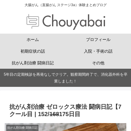
大腸がん（直腸がん ステージ3a）体験まとめブログ
ホーム
プロフィール
初期症状の話
入院・手術の話
抗がん剤治療 闘病日記
その他
5年目の定期検診を再発なしでクリア。観察期間終了で、消化器外科を卒
業しました！
抗がん剤治療 ゼロックス療法 闘病日記【7
クール目 | 152/
168
175日目
抗がん剤治療 闘病日記