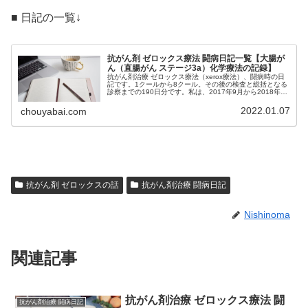
■ 日記の一覧↓
抗がん剤 ゼロックス療法 闘病日記一覧【大腸が
ん（直腸がん ステージ3a）化学療法の記録】
抗がん剤治療 ゼロックス療法（xerox療法）、闘病時の日
記です。1クールから8クール。その後の検査と総括となる
診察までの190日分です。私は、2017年9月から2018年2
月まで、大腸がん（直腸がん ステージ3a）の手術後、補助
化学療法と...
2022.01.07
chouyabai.com
抗がん剤 ゼロックスの話
抗がん剤治療 闘病日記
Nishinoma
関連記事
抗がん剤治療 ゼロックス療法 闘
抗がん剤治療 闘病日記