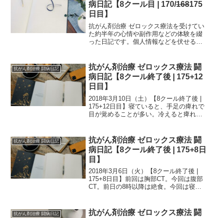
病日記【8クール目 | 170/
168
175
日目】
抗がん剤治療 ゼロックス療法を受けてい
た約半年の心情や副作用などの体験を綴
った日記です。個人情報などを伏せるた
め、一部編集を加えていますが、当時書
いたものを、ほぼそのまま掲載していま
す。治療中の方は、どの時期でどのよう
抗がん剤治療 ゼロックス療法 闘
抗がん剤治療 闘病日記
な副作用が生じるか参考...
病日記【8クール終了後 | 175+12
日目】
2018年3月10日（土）【8クール終了後 |
175+12日目】寝ていると、手足の痺れで
目が覚めることが多い。冷えると痺れが
酷くなるというが、その通り酷くなる。
暖かくなったら。夏になったらマシにな
るのだろうか。■ 次の日の日記↓■ 日記
抗がん剤治療 ゼロックス療法 闘
抗がん剤治療 闘病日記
の...
病日記【8クール終了後 | 175+8日
目】
2018年3月6日（火）【8クール終了後 |
175+8日目】前回は胸部CT。今回は腹部
CT。前日の8時以降は絶食。今回は寝坊
せずに出かけられた。まず採血。いつも
はチューブ付の針を刺してチューブの先
にある血液が溜まる試験管みたいなカー
抗がん剤治療 ゼロックス療法 闘
抗がん剤治療 闘病日記
ドリッ...