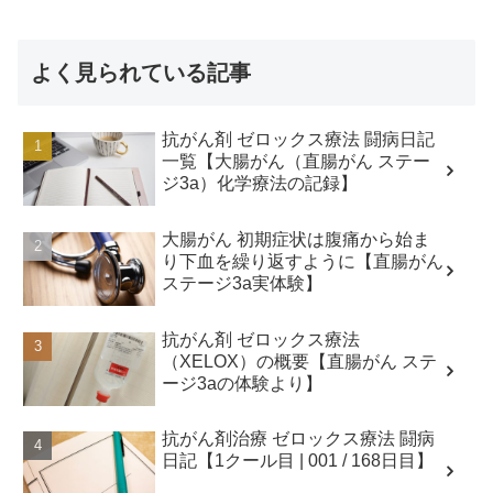
よく見られている記事
抗がん剤 ゼロックス療法 闘病日記
一覧【大腸がん（直腸がん ステー
ジ3a）化学療法の記録】
大腸がん 初期症状は腹痛から始ま
り下血を繰り返すように【直腸がん
ステージ3a実体験】
抗がん剤 ゼロックス療法
（XELOX）の概要【直腸がん ステ
ージ3aの体験より】
抗がん剤治療 ゼロックス療法 闘病
日記【1クール目 | 001 / 168日目】