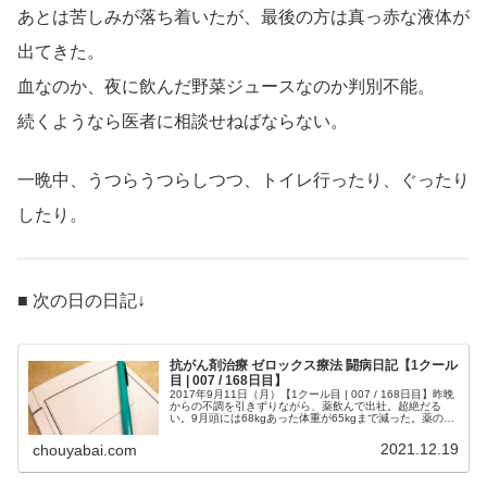
あとは苦しみが落ち着いたが、最後の方は真っ赤な液体が
出てきた。
血なのか、夜に飲んだ野菜ジュースなのか判別不能。
続くようなら医者に相談せねばならない。
一晩中、うつらうつらしつつ、トイレ行ったり、ぐったり
したり。
■ 次の日の日記↓
抗がん剤治療 ゼロックス療法 闘病日記【1クール
目 | 007 / 168日目】
2017年9月11日（月）【1クール目 | 007 / 168日目】昨晩
からの不調を引きずりながら、薬飲んで出社。超絶だる
い。9月頭には68kgあった体重が65kgまで減った。薬のせ
いか、食事のせいか。少々増やさないとまずい。喉の痛み
は、多...
2021.12.19
chouyabai.com