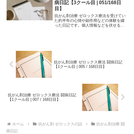
病日記【3クール目 | 051/168日
目】
抗がん剤治療 ゼロックス療法を受けてい
た約半年の心情や副作用などの体験を綴
った日記です。個人情報などを伏せるた
め、一部編集を加えていますが、当時書
いたものを、ほぼそのまま掲載していま
す。治療中の方は、どの時期でどのよう
な副作用が生じるか参考...
抗がん剤治療 ゼロックス療法 闘病日記
【1クール目 | 005 / 168日目】
抗がん剤治療 ゼロックス療法 闘病日記
【1クール目 | 007 / 168日目】
ホーム
抗がん剤 ゼロックスの話
抗がん剤治療 闘
病日記