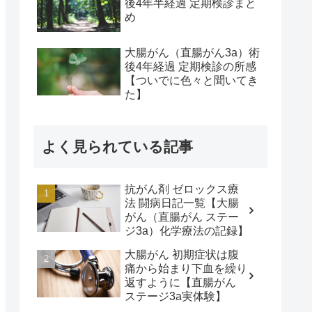
後4年半経過 定期検診まと
め
大腸がん（直腸がん3a）術
後4年経過 定期検診の所感
【ついでに色々と聞いてき
た】
よく見られている記事
抗がん剤 ゼロックス療
法 闘病日記一覧【大腸
がん（直腸がん ステー
ジ3a）化学療法の記録】
大腸がん 初期症状は腹
痛から始まり下血を繰り
返すように【直腸がん
ステージ3a実体験】