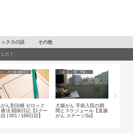
ロックスの話
その他
ました！
抗がん剤治療 闘病日記
大腸がん 入院・手術の話
抗がん剤治療 ゼロック
大腸がん 手術入院の期
抗がん剤
ス療法 闘病日記【1クー
間とスケジュール【直腸
法 闘病
目 | 001 / 168日目】
がん ステージ3a】
がん（直
ジ3a）
録】