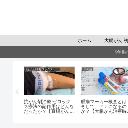
ホーム
大腸がん 
5年目
抗がん剤 ゼロックスの話
その他
ックス療
抗がん剤治療 ゼロック
腫瘍マーカー検査とは
の概要
ス療法の副作用はどんな
そして、アテになるの
だったか？【直腸がん
か？【大腸がん治療時
ステージ3a治療の実体
2年分の検査結果で検
験より】
証】