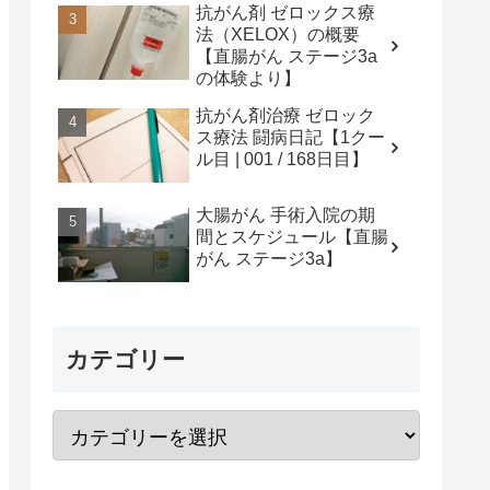
抗がん剤 ゼロックス療
法（XELOX）の概要
【直腸がん ステージ3a
の体験より】
抗がん剤治療 ゼロック
ス療法 闘病日記【1クー
ル目 | 001 / 168日目】
大腸がん 手術入院の期
間とスケジュール【直腸
がん ステージ3a】
カテゴリー