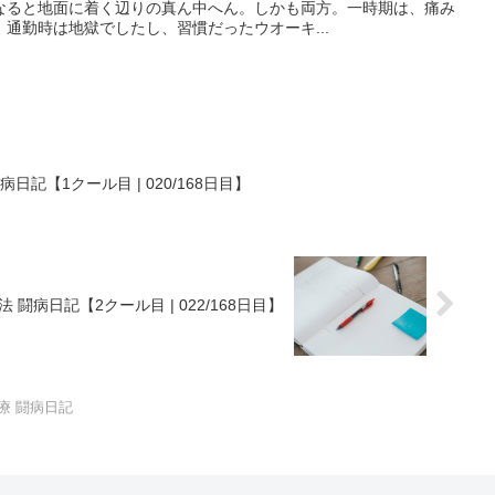
なると地面に着く辺りの真ん中へん。しかも両方。一時期は、痛み
通勤時は地獄でしたし、習慣だったウオーキ...
記【1クール目 | 020/168日目】
闘病日記【2クール目 | 022/168日目】
療 闘病日記