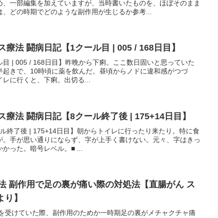
め、一部編集を加えていますが、当時書いたものを、ほぼそのまま
、どの時期でどのような副作用が生じるか参考...
法 闘病日記【1クール目 | 005 / 168日目】
ル目 | 005 / 168日目】昨晩から下痢。ここ数日固いと思っていた
半起きで、10時頃に薬を飲んだ。昼頃からノドに違和感がつづ
レに行くと、下痢。出切る...
療法 闘病日記【8クール終了後 | 175+14日目】
ール終了後 | 175+14日目】朝からトイレに行ったり来たり。特に食
が。手が思い通りにならず、字が上手く書けない。元々、字はきっ
った。暗号レベル。■ ...
法 副作用で足の裏が痛い際の対処法【直腸がん ス
より】
法を受けていた際、副作用のためか一時期足の裏がメチャクチャ痛