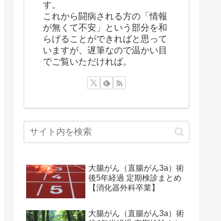
す。
これから闘病される方の「情報
が無くて不安」という部分を和
らげることができればと思って
いますが、遅筆なので温かい目
でご覧いただければ。
大腸がん（直腸がん3a）術
後5年経過 定期検診まとめ
【消化器外科卒業】
大腸がん（直腸がん3a）術