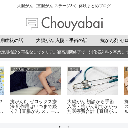
大腸がん（直腸がん ステージ3a）体験まとめブログ
初期症状の話
大腸がん 入院・手術の話
抗がん剤 ゼ
の定期検診を再発なしでクリア。観察期間終了で、消化器外科を卒業し
抗がん剤 ゼロックスの話
その他
？
抗がん剤 ゼロックス療
大腸がん 初診から手術
法 副作用はいつまで続
入院・抗がん剤でかかっ
の
く?【直腸がん ステージ
た医療費合計【直腸がん
ル
3a治療の実体験より】
ステージ3a】