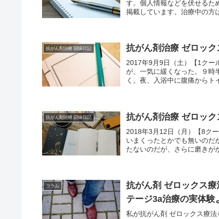
す。個人情報などを伏せるた
掲載しています。治療中の方は
抗がん剤治療 ゼロックス療
抗がん剤治療 闘病日記
2017年9月9日（土）【1クー
が、一気に緩くなった。９時
く。夜、入浴中に腹痛からトイ
抗がん剤治療 ゼロックス
抗がん剤治療 闘病日記
2018年3月12日（月）【8ク
いまくったとかでも無いのだ
たないのだが、さらに磨きがかか
抗がん剤 ゼロックス療
コラム
テージ3a治療の実体験
私が抗がん剤 ゼロックス療