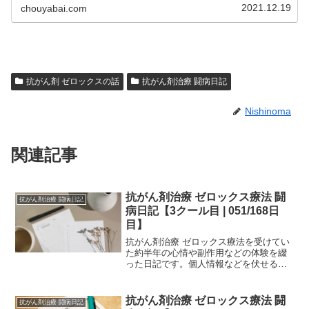
どのような副作用が生じるか参考...
2021.12.19
chouyabai.com
抗がん剤 ゼロックスの話
抗がん剤治療 闘病日記
Nishinoma
関連記事
抗がん剤治療 ゼロックス療法 闘
抗がん剤治療 闘病日記
病日記【3クール目 | 051/168日
目】
抗がん剤治療 ゼロックス療法を受けてい
た約半年の心情や副作用などの体験を綴
った日記です。個人情報などを伏せるた
め、一部編集を加えていますが、当時書
いたものを、ほぼそのまま掲載していま
す。治療中の方は、どの時期でどのよう
抗がん剤治療 ゼロックス療法 闘
抗がん剤治療 闘病日記
な副作用が生じるか参考...