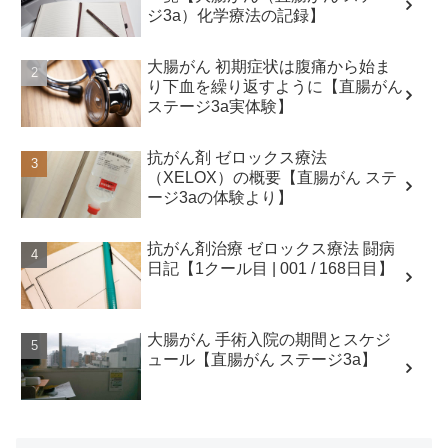
ジ3a）化学療法の記録】
大腸がん 初期症状は腹痛から始ま
り下血を繰り返すように【直腸がん
ステージ3a実体験】
抗がん剤 ゼロックス療法
（XELOX）の概要【直腸がん ステ
ージ3aの体験より】
抗がん剤治療 ゼロックス療法 闘病
日記【1クール目 | 001 / 168日目】
大腸がん 手術入院の期間とスケジ
ュール【直腸がん ステージ3a】