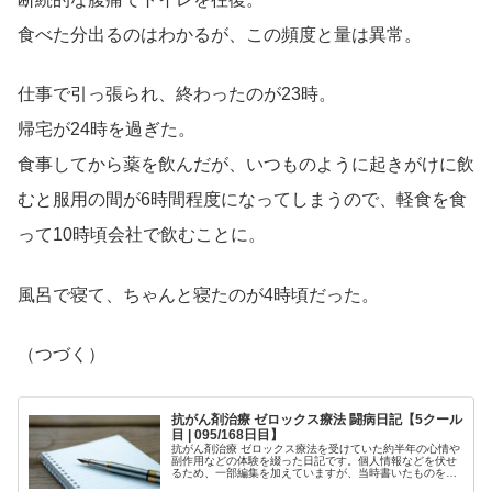
食べた分出るのはわかるが、この頻度と量は異常。
仕事で引っ張られ、終わったのが23時。
帰宅が24時を過ぎた。
食事してから薬を飲んだが、いつものように起きがけに飲
むと服用の間が6時間程度になってしまうので、軽食を食
って10時頃会社で飲むことに。
風呂で寝て、ちゃんと寝たのが4時頃だった。
（つづく）
抗がん剤治療 ゼロックス療法 闘病日記【5クール
目 | 095/168日目】
抗がん剤治療 ゼロックス療法を受けていた約半年の心情や
副作用などの体験を綴った日記です。個人情報などを伏せ
るため、一部編集を加えていますが、当時書いたものを、
ほぼそのまま掲載しています。治療中の方は、どの時期で