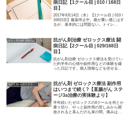
病日記【1クール目 | 010 / 168日
目】
2017年9月14日（木）【1クール目 | 010 /
168日目】服薬停止中。腹が重い感じはす
るが、基本的には問題ない。トイレ
++++++++多すぎ。■ 次の日の日記↓■ 日
記の一覧↓
抗がん剤治療 ゼロックス療法 闘
抗がん剤治療 闘病日記
病日記【2クール目 | 029/168日
目】
抗がん剤治療 ゼロックス療法を受けてい
た約半年の心情や副作用などの体験を綴
った日記です。個人情報などを伏せるた
め、一部編集を加えていますが、当時書
いたものを、ほぼそのまま掲載していま
す。治療中の方は、どの時期でどのよう
抗がん剤 ゼロックス療法 副作用
抗がん剤 ゼロックスの話
な副作用が生じるか参考...
はいつまで続く?【直腸がん ステ
ージ3a治療の実体験より】
半年続いたゼロックスの8クールを何とか
乗り切り、やっと副作用の苦しみから開
放されると喜んだのも束の間。痛みはむ
しろ日々強まっていき、調子も段々悪く
なってる。「この苦しみは、いつまで続
くんだろう…」「もしかして、このまま
治らないかもしれない…...