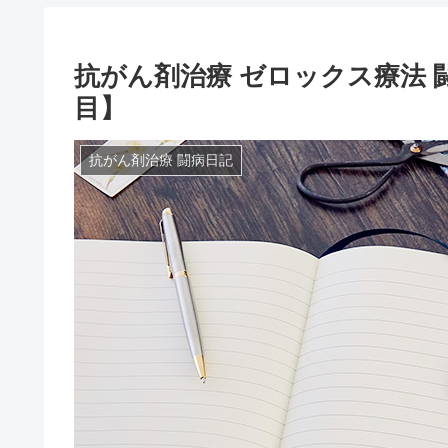
抗がん剤治療 ゼロックス療法 闘病
目】
抗がん剤治療 闘病日記