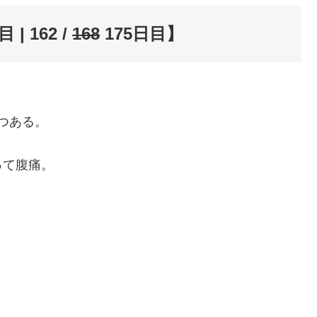
| 162 /
168
175日目】
つある。
って腹痛。