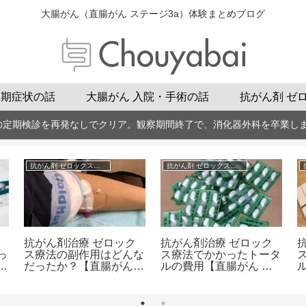
大腸がん（直腸がん ステージ3a）体験まとめブログ
初期症状の話
大腸がん 入院・手術の話
抗がん剤 ゼ
の定期検診を再発なしでクリア。観察期間終了で、消化器外科を卒業し
抗がん剤 ゼロックスの話
抗がん剤 ゼロックスの話
抗がん剤治療 ゼロック
抗がん剤治療 ゼロック
っ
ス療法の副作用はどんな
ス療法でかかったトータ
ん
だったか？【直腸がん
ルの費用【直腸がん ス
ル
ステージ3a治療の実体
テージ3a治療の実体験
験より】
より】