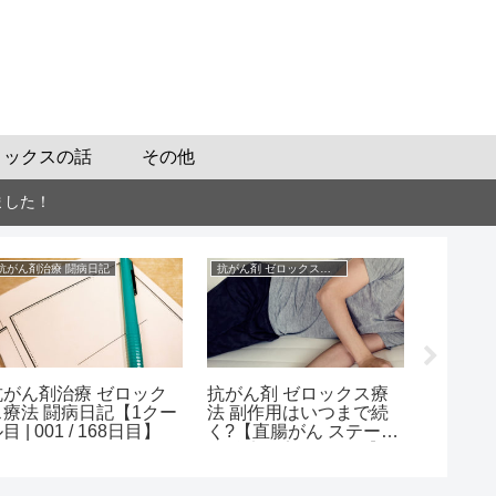
ロックスの話
その他
ました！
抗がん剤治療 闘病日記
抗がん剤 ゼロックスの話
大腸がん 
抗がん剤治療 ゼロック
抗がん剤 ゼロックス療
大腸がん
ス療法 闘病日記【1クー
法 副作用はいつまで続
痛から
目 | 001 / 168日目】
く?【直腸がん ステージ
返すよ
3a治療の実体験より】
ステージ