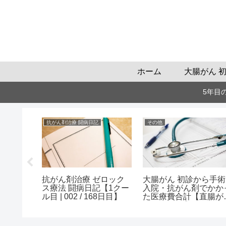
ホーム
大腸がん 
5年目
抗がん剤治療 闘病日記
その他
自動計算
抗がん剤治療 ゼロック
大腸がん 初診から手術
ュレータ
ス療法 闘病日記【1クー
入院・抗がん剤でかか
民税がい
ル目 | 002 / 168日目】
た医療費合計【直腸が
も試算】
ステージ3a】