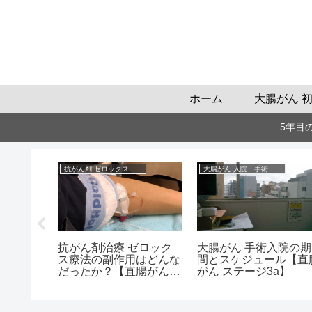
ホーム
大腸がん 
5年目
抗がん剤 ゼロックスの話
大腸がん 入院・手術の話
自動計算
抗がん剤治療 ゼロック
大腸がん 手術入院の期
ュレータ
ス療法の副作用はどんな
間とスケジュール【直
民税がい
だったか？【直腸がん
がん ステージ3a】
も試算】
ステージ3a治療の実体
験より】