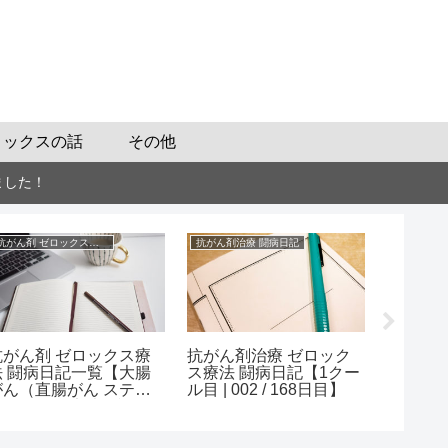
ロックスの話
その他
ました！
抗がん剤 ゼロックスの話
抗がん剤治療 闘病日記
抗がん剤治
抗がん剤 ゼロックス療
抗がん剤治療 ゼロック
抗がん剤
法 闘病日記一覧【大腸
ス療法 闘病日記【1クー
ス療法 
がん（直腸がん ステー
ル目 | 002 / 168日目】
ル目 | 0
ジ3a）化学療法の記
録】