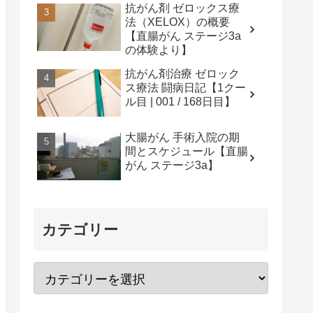
抗がん剤 ゼロックス療
法（XELOX）の概要
【直腸がん ステージ3a
の体験より】
抗がん剤治療 ゼロック
ス療法 闘病日記【1クー
ル目 | 001 / 168日目】
大腸がん 手術入院の期
間とスケジュール【直腸
がん ステージ3a】
カテゴリー