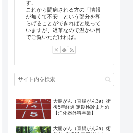
す。
これから闘病される方の「情報
が無くて不安」という部分を和
らげることができればと思って
いますが、遅筆なので温かい目
でご覧いただければ。
大腸がん（直腸がん3a）術
後5年経過 定期検診まとめ
【消化器外科卒業】
大腸がん（直腸がん3a）術