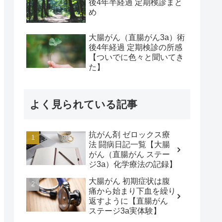
後4年半経過 定期検診まと
め
大腸がん（直腸がん3a）術
後4年経過 定期検診の所感
【ついでに色々と聞いてき
た】
よく見られている記事
抗がん剤 ゼロックス療
法 闘病日記一覧【大腸
がん（直腸がん ステー
ジ3a）化学療法の記録】
大腸がん 初期症状は腹
痛から始まり下血を繰り
返すように【直腸がん
ステージ3a実体験】