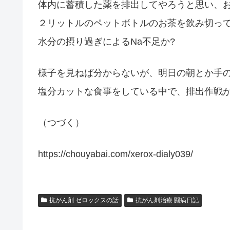
体内に蓄積した薬を排出してやろうと思い、
２リットルのペットボトルのお茶を飲み切っ
水分の摂り過ぎによるNa不足か?
様子を見ねば分からないが、明日の朝とか手
塩分カットな食事をしている中で、排出作戦
（つづく）
https://chouyabai.com/xerox-dialy039/
抗がん剤 ゼロックスの話
抗がん剤治療 闘病日記