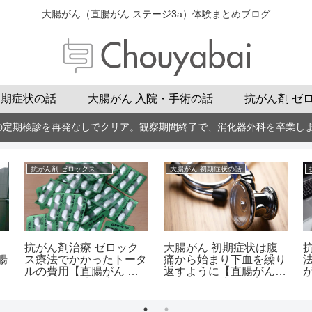
大腸がん（直腸がん ステージ3a）体験まとめブログ
初期症状の話
大腸がん 入院・手術の話
抗がん剤 ゼ
の定期検診を再発なしでクリア。観察期間終了で、消化器外科を卒業し
抗がん剤 ゼロックスの話
大腸がん 初期症状の話
抗がん剤治療 ゼロック
大腸がん 初期症状は腹
腸
ス療法でかかったトータ
痛から始まり下血を繰り
ルの費用【直腸がん ス
返すように【直腸がん
テージ3a治療の実体験
ステージ3a実体験】
より】