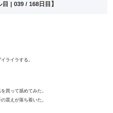
| 039 / 168日目】
ずイライラする。
塩を買って舐めてみた。
手の震えが落ち着いた。